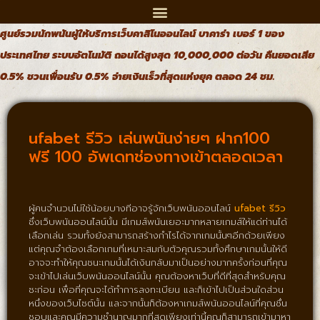
ศูนย์รวมนักพนันผู้ให้บริการเว็บคาสิโนออนไลน์ บาคาร่า เบอร์ 1 ของ
ประเทศไทย ระบบอัตโนมัติ ถอนได้สูงสุด 10,000,000 ต่อวัน คืนยอดเสีย
0.5% ชวนเพื่อนรับ 0.5% จ่ายเงินเร็วที่สุดแห่งยุค ตลอด 24 ชม.
ufabet รีวิว เล่นพนันง่ายๆ ฝาก100
ฟรี 100 อัพเดทช่องทางเข้าตลอดเวลา
ผู้คนจำนวนไม่ใช้น้อยบางทีอาจรู้จักเว็บพนันออนไลน์
ufabet รีวิว
ซึ่งเว็บพนันออนไลน์นั้น มีเกมส์พนันเยอะมากหลายเกมส์ให้แด่ท่านได้
เลือกเล่น รวมทั้งยังสามารถสร้างกำไรได้จากเกมนั้นๆอีกด้วยเพียง
แต่คุณจำต้องเลือกเกมที่เหมาะสมกับตัวคุณรวมทั้งศึกษาเกมนั้นให้ดี
อาจจะทำให้คุณชนะเกมนั้นได้เงินกลับมาเป็นอย่างมากครั้งก่อนที่คุณ
จะเข้าไปเล่นเว็บพนันออนไลน์นั้น คุณต้องหาเว็บที่ดีที่สุดสำหรับคุณ
ซะก่อน เพื่อที่คุณจะได้ทำการลงทะเบียน และก็เข้าไปเป็นส่วนใดส่วน
หนึ่งของเว็บไซต์นั้น และจากนั้นก็ต้องหาเกมส์พนันออนไลน์ที่คุณชื่น
ชอบและคุณมีความชำนาญมากที่สุดเพียงเท่านี้คุณก็สามารถเข้ามาหา