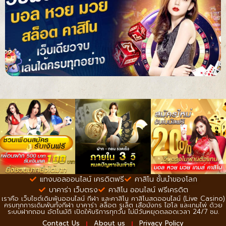
แทงบอลออนไลน์ เครดิตฟรี
คาสิโน ชั้นนำของโลก
บาคาร่า เว็บตรง
คาสิโน ออนไลน์ ฟรีเครดิต
เราคือ เว็บไซต์เดิมพันออนไลน์ กีฬา และคาสิโน คาสิโนสดออนไลน์ (Live Casino)
ครบทุกการเดิมพันทั้งกีฬา บาคาร่า สล็อต รูเล็ต เสือมังกร ไฮโล และเกมไพ่ ด้วย
ระบบฝากถอน อัตโนมัติ เปิดให้บริการทุกวัน ไม่มีวันหยุดตลอดเวลา 24/7 ชม.
Contact Us
About us
Privacy Policy