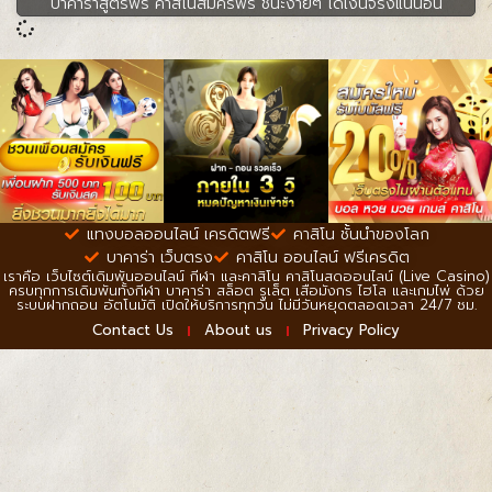
บาคาร่าสูตรฟรี คาสิโนสมัครฟรี ชนะง่ายๆ ได้เงินจริงแน่นอน
แทงบอลออนไลน์ เครดิตฟรี
คาสิโน ชั้นนำของโลก
บาคาร่า เว็บตรง
คาสิโน ออนไลน์ ฟรีเครดิต
เราคือ เว็บไซต์เดิมพันออนไลน์ กีฬา และคาสิโน คาสิโนสดออนไลน์ (Live Casino)
ครบทุกการเดิมพันทั้งกีฬา บาคาร่า สล็อต รูเล็ต เสือมังกร ไฮโล และเกมไพ่ ด้วย
ระบบฝากถอน อัตโนมัติ เปิดให้บริการทุกวัน ไม่มีวันหยุดตลอดเวลา 24/7 ชม.
Contact Us
About us
Privacy Policy