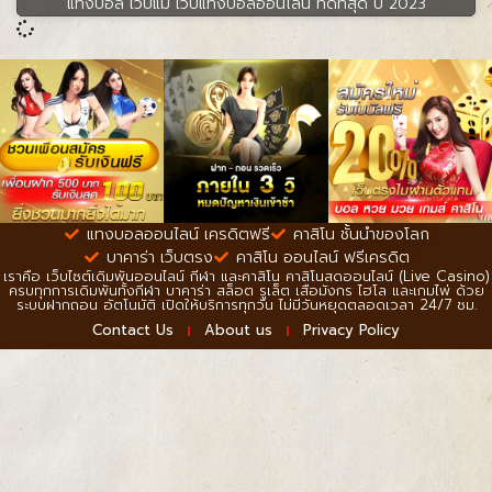
แทงบอล เว็บแม่ เว็บแทงบอลออนไลน์ ที่ดีที่สุด ปี 2023
แทงบอลออนไลน์ เครดิตฟรี
คาสิโน ชั้นนำของโลก
บาคาร่า เว็บตรง
คาสิโน ออนไลน์ ฟรีเครดิต
เราคือ เว็บไซต์เดิมพันออนไลน์ กีฬา และคาสิโน คาสิโนสดออนไลน์ (Live Casino)
ครบทุกการเดิมพันทั้งกีฬา บาคาร่า สล็อต รูเล็ต เสือมังกร ไฮโล และเกมไพ่ ด้วย
ระบบฝากถอน อัตโนมัติ เปิดให้บริการทุกวัน ไม่มีวันหยุดตลอดเวลา 24/7 ชม.
Contact Us
About us
Privacy Policy