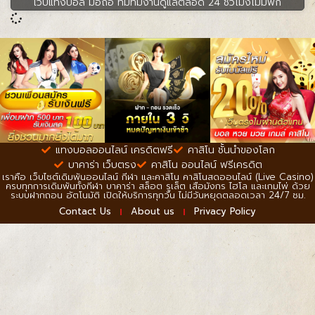
เว็บแทงบอล มือถือ ที่มีทีมงานดูแลตลอด 24 ชั่วโมงไม่มีพัก
แทงบอลออนไลน์ เครดิตฟรี
คาสิโน ชั้นนำของโลก
บาคาร่า เว็บตรง
คาสิโน ออนไลน์ ฟรีเครดิต
เราคือ เว็บไซต์เดิมพันออนไลน์ กีฬา และคาสิโน คาสิโนสดออนไลน์ (Live Casino)
ครบทุกการเดิมพันทั้งกีฬา บาคาร่า สล็อต รูเล็ต เสือมังกร ไฮโล และเกมไพ่ ด้วย
ระบบฝากถอน อัตโนมัติ เปิดให้บริการทุกวัน ไม่มีวันหยุดตลอดเวลา 24/7 ชม.
Contact Us
About us
Privacy Policy