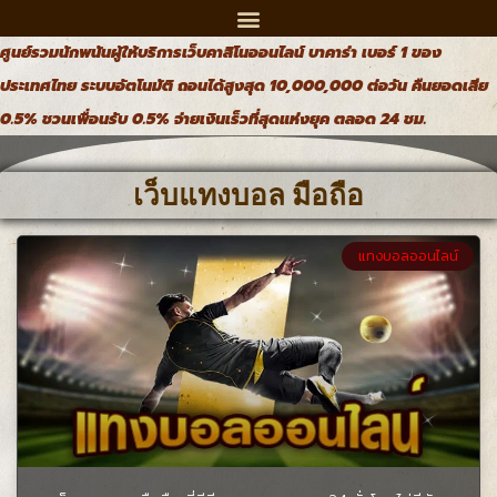
ศูนย์รวมนักพนันผู้ให้บริการเว็บคาสิโนออนไลน์ บาคาร่า เบอร์ 1 ของ
ประเทศไทย ระบบอัตโนมัติ ถอนได้สูงสุด 10,000,000 ต่อวัน คืนยอดเสีย
0.5% ชวนเพื่อนรับ 0.5% จ่ายเงินเร็วที่สุดแห่งยุค ตลอด 24 ชม.
เว็บแทงบอล มือถือ
แทงบอลออนไลน์