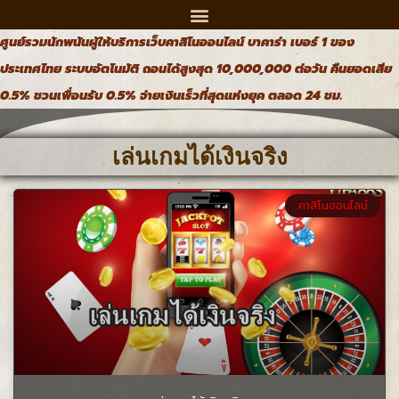
ศูนย์รวมนักพนันผู้ให้บริการเว็บคาสิโนออนไลน์ บาคาร่า เบอร์ 1 ของ
ประเทศไทย ระบบอัตโนมัติ ถอนได้สูงสุด 10,000,000 ต่อวัน คืนยอดเสีย
0.5% ชวนเพื่อนรับ 0.5% จ่ายเงินเร็วที่สุดแห่งยุค ตลอด 24 ชม.
เล่นเกมได้เงินจริง
คาสิโนออนไลน์