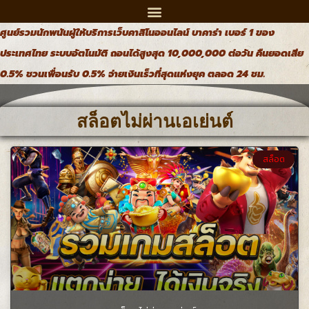
ศูนย์รวมนักพนันผู้ให้บริการเว็บคาสิโนออนไลน์ บาคาร่า เบอร์ 1 ของ
ประเทศไทย ระบบอัตโนมัติ ถอนได้สูงสุด 10,000,000 ต่อวัน คืนยอดเสีย
0.5% ชวนเพื่อนรับ 0.5% จ่ายเงินเร็วที่สุดแห่งยุค ตลอด 24 ชม.
สล็อตไม่ผ่านเอเย่นต์
สล็อต