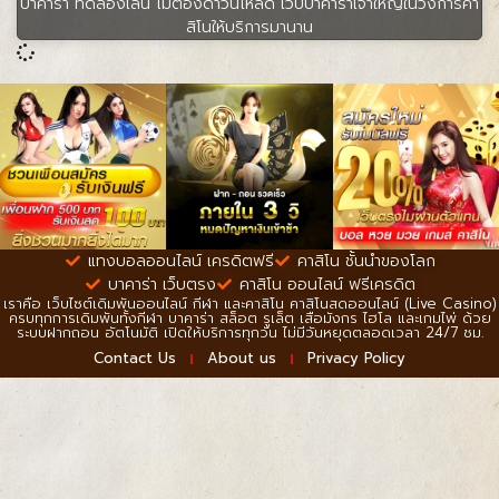
บาคาร่า ทดลองเล่น ไม่ต้องดาวน์โหลด เว็บบาคาร่าเจ้าใหญ่ในวงการคา
สิโนให้บริการมานาน
แทงบอลออนไลน์ เครดิตฟรี
คาสิโน ชั้นนำของโลก
บาคาร่า เว็บตรง
คาสิโน ออนไลน์ ฟรีเครดิต
เราคือ เว็บไซต์เดิมพันออนไลน์ กีฬา และคาสิโน คาสิโนสดออนไลน์ (Live Casino)
ครบทุกการเดิมพันทั้งกีฬา บาคาร่า สล็อต รูเล็ต เสือมังกร ไฮโล และเกมไพ่ ด้วย
ระบบฝากถอน อัตโนมัติ เปิดให้บริการทุกวัน ไม่มีวันหยุดตลอดเวลา 24/7 ชม.
Contact Us
About us
Privacy Policy