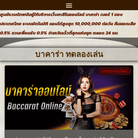
ศูนย์รวมนักพนันผู้ให้บริการเว็บคาสิโนออนไลน์ บาคาร่า เบอร์ 1 ของ
ประเทศไทย ระบบอัตโนมัติ ถอนได้สูงสุด 10,000,000 ต่อวัน คืนยอดเสีย
0.5% ชวนเพื่อนรับ 0.5% จ่ายเงินเร็วที่สุดแห่งยุค ตลอด 24 ชม.
บาคาร่า ทดลองเล่น
บาคาร่าออนไลน์