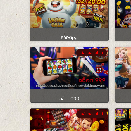
สล็อตpg
สล็อตออนไลน์
สล็อต999
สล็อตออนไลน์