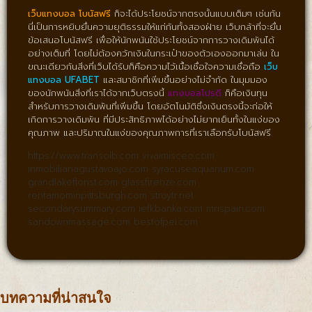
เว็บแทงบอล โบนัสฟรี
ก็จะได้ประโยชน์จากตรงนั้นแบบเต็มๆ เช่นกัน
นี่เป็นการหยิบยื่นความยุติธรรมให้แก่กันทั้งสองฝ่าย เว็บกล้าที่จะยื่น
ข้อเสนอโบนัสฟรี เพื่อให้นักพนันใช้ประโยชน์จากการวางเดิมพันได้
อย่างเต็มที่ โดยไม่ต้องควักเงินในกระเป๋าของตัวเองออกมาเล่น ใน
ขณะเดียวกันสิ่งที่เว็บได้รับก็คือความไว้เนื้อเชื่อใจความเชื่อถือ
เว็บ
แทงบอล UFABET
และสมาชิกที่เพิ่มขึ้นอย่างไม่จำกัด ในมุมมอง
ของนักพนันสิ่งที่เราได้จากเว็บตรงนี้
แทงบอลโปรดี
ก็คือเงินทุน
สำหรับการวางเดิมพันที่เพิ่มขึ้น โดยอัตโนมัติซึ่งเงินตรงนี้จะก่อให้
เกิดการวางเดิมพัน ที่มีประสิทธิภาพได้อย่างไม่ยากเย็นทั้งในแง่ของ
คุณภาพ และปริมาณในแง่ของคุณภาพการที่เราเลือกรับโบนัสฟรี
https://www.transolb.com
vivaimisceo.com
inmobiliariagustavoajo.com
syracuseaquarium.com
grandlakeflorist.com
glassfirenze.com
rentamominpittsburgh.com
stroytr.net
secondarysummary.com
iefkbanka.com
mrispain.com
sandownmassage.com
bestofpei.com
บทความที่น่าสนใจ