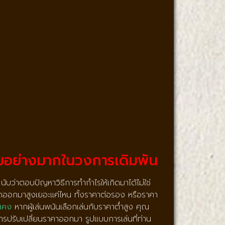
ยมอย่างมากในวงการเดิมพัน
ับว่าตอบปัญหาวิธีการทำกำไรให้เกิดมาได้ไม่ใช่
ปิดออกมาสูงเยอะแค่ไหน ทั้งราคาต่อรอง หรือราคา
นคง
หากผู้เล่นพนันเลือกเล่นกับราคาต่ำสูง คุณ
ารปรับเปลี่ยนราคาออกมา รูปแบบการเล่นที่ท่าน