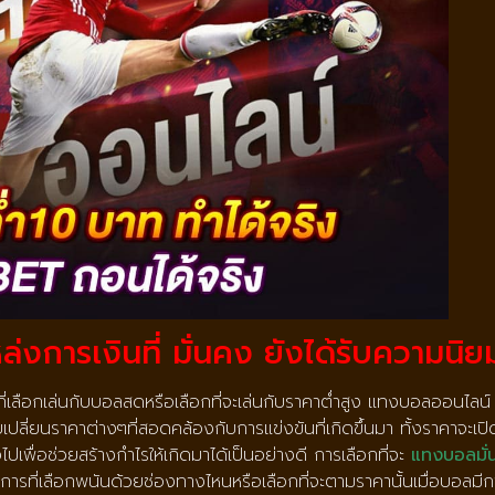
่งการเงินที่ มั่นคง ยังได้รับความนิ
ี่เลือกเล่นกับบอลสดหรือเลือกที่จะเล่นกับราคาต่ำสูง แทงบอลออนไลน์ น
ลี่ยนราคาต่างๆที่สอดคล้องกับการแข่งขันที่เกิดขึ้นมา ทั้งราคาจะเ
ไปเพื่อช่วยสร้างกำไรให้เกิดมาได้เป็นอย่างดี การเลือกที่จะ
แทงบอลมั่
ารที่เลือกพนันด้วยช่องทางไหนหรือเลือกที่จะตามราคานั้นเมื่อบอลมีก