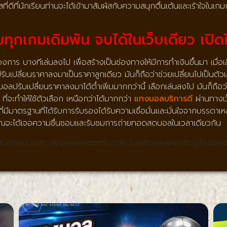
สที่ดีที่นักเรียนท่านจะได้เข้ามาสัมผัสกับความสนุกตื่นเต้นและเร้าใจใ
กเกมเดิมพัน จบได้ในเว็บเดียว เปิด
ร บางทีเล่นลงไป เพื่อสร้างเป็นช่องทางให้มีการทำเงินขึ้นมา เมื่อเ
ับเปลี่ยนราคาลงมาเป็นราคาลูกเดียว มันก็ถือว่าช่วยเปลี่ยนไปเป็นตัว
อลปรับเปลี่ยนราคาลงมาได้ต่ำเพิ่มมากกว่านี้ เลือกเล่นลงไป มันก็ถือว
ที่จะทำให้ใช้ตัวเลือก เหนือกว่าได้มากกว่า
แทงบอลบริการดี
ผ่านทางเว
บที่มีมาตรฐานที่ได้รับการรับรองได้รับความเชื่อมั่นและมั่นใจจากบรรดา
นี้ คุณจะได้เจอความชื่นชอบและรับชมการถ่ายทอดสดบอลในเวลาเดียวกัน
tsejtest.com
dyslexiarecords.com
hardcorewrestlingfedera