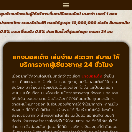
ศูนย์รวมนักพนันผู้ให้บริการเว็บคาสิโนออนไลน์ บาคาร่า เบอร์ 1 ของ
ประเทศไทย ระบบอัตโนมัติ ถอนได้สูงสุด 10,000,000 ต่อวัน คืนยอดเสีย
0.5% ชวนเพื่อนรับ 0.5% จ่ายเงินเร็วที่สุดแห่งยุค ตลอด 24 ชม.
แทงบอลเต็ง เล่นง่าย สะดวก สบาย ให้
บริการจากผู้เชี่ยวชาญ 24 ชั่วโมง
เมื่ออยากได้ความได้เปรียบที่ดีกว่าตัวเลือก
แทงบอลเต็ง
จำเป็น
ควร คิดแผนอย่างเป็นขั้นเป็นตอน ทุกกฎเกมกับบอลเต็งที่ให้ความ
สนใจเอามาทำเงิน เพื่อแปรไปเป็นตัวเลือกที่ดีขึ้น ไม่เป็นตัวเลือก
พนันแบบไหนก็ตาม เหมือนย่อมมีโอกาสการลงทุนที่ชัดเจนแทงบอล
ให้ได้เงิน จะช่วยกลายเป็นตัวเลือกที่ดีให้เกิดมาเป็น คุณควรมีการ
วางแผนให้มีทางออก ในส่วนของเพื่อการได้กำไรมากกว่า หากแม้ใช้
ช่องทางที่ดีได้ มันก็เป็นการสร้างรายได้ ที่จะช่วยทำให้ผู้เล่นพนัน
สร้างช่องมากกว่าสำหรับการได้กำไร ไม่เป็นตัวเลือกใดก็ตามมันก็
ถือว่า ช่วยการสร้างรายได้ที่ดีไม่ใช่น้อย แทงบอลเต็งให้ได้เงินไม่ได้
ทำยาก เมื่อต้องเลือกคู่บอลที่ดีก็มีการบริหารเงินลงทุนที่ดี มันย่อม