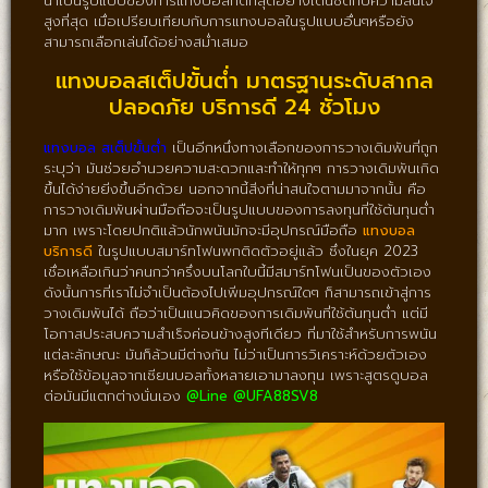
น่าเป็นรูปแบบของการแทงบอลที่ดีที่สุดอย่างเด่นชัดกับความสนใจ
สูงที่สุด เมื่อเปรียบเทียบกับการแทงบอลในรูปแบบอื่นๆหรือยัง
สามารถเลือกเล่นได้อย่างสม่ำเสมอ
แทงบอลสเต็ปขั้นต่ำ มาตรฐานระดับสากล
ปลอดภัย บริการดี 24 ชั่วโมง
แทงบอล สเต็ปขั้นต่ำ
เป็นอีกหนึ่งทางเลือกของการวางเดิมพันที่ถูก
ระบุว่า มันช่วยอำนวยความสะดวกและทำให้ทุกๆ การวางเดิมพันเกิด
ขึ้นได้ง่ายยิ่งขึ้นอีกด้วย นอกจากนี้สิ่งที่น่าสนใจตามมาจากนั้น คือ
การวางเดิมพันผ่านมือถือจะเป็นรูปแบบของการลงทุนที่ใช้ต้นทุนต่ำ
มาก เพราะโดยปกติแล้วนักพนันมักจะมีอุปกรณ์มือถือ
แทงบอล
บริการดี
ในรูปแบบสมาร์ทโฟนพกติดตัวอยู่แล้ว ซึ่งในยุค 2023
เชื่อเหลือเกินว่าคนกว่าครึ่งบนโลกใบนี้มีสมาร์ทโฟนเป็นของตัวเอง
ดังนั้นการที่เราไม่จำเป็นต้องไปเพิ่มอุปกรณ์ใดๆ ก็สามารถเข้าสู่การ
วางเดิมพันได้ ถือว่าเป็นแนวคิดของการเดิมพันที่ใช้ต้นทุนต่ำ แต่มี
โอกาสประสบความสำเร็จค่อนข้างสูงทีเดียว ที่มาใช้สำหรับการพนัน
แต่ละลักษณะ มันก็ล้วนมีต่างกัน ไม่ว่าเป็นการวิเคราะห์ด้วยตัวเอง
หรือใช้ข้อมูลจากเซียนบอลทั้งหลายเอามาลงทุน เพราะสูตรดูบอล
ต่อมันมีแตกต่างนั่นเอง
@Line @UFA88SV8