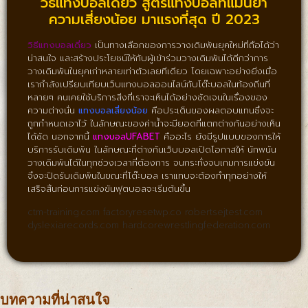
วิธีแทงบอลเดี่ยว สูตรแทงบอลที่แม่นยำ
ความเสี่ยงน้อย มาแรงที่สุด ปี 2023
วิธีแทงบอลเดี่ยว
เป็นทางเลือกของการวางเดิมพันยุคใหม่ที่ถือได้ว่า
น่าสนใจ และสร้างประโยชน์ให้กับผู้เข้าร่วมวางเดิมพันได้ดีกว่าการ
วางเดิมพันในยุคเก่าหลายเท่าตัวเลยทีเดียว โดยเฉพาะอย่างยิ่งเมื่อ
เรากำลังเปรียบเทียบเว็บแทงบอลออนไลน์กับโต๊ะบอลในท้องถิ่นที่
หลายๆ คนเคยใช้บริการสิ่งที่เราจะเห็นได้อย่างชัดเจนในเรื่องของ
ความต่างนั่น
แทงบอลเสี่ยงน้อย
คือประเด็นของผลตอบแทนซึ่งจะ
ถูกกำหนดเอาไว้ ในลักษณะของค่าน้ำจะมียอดที่แตกต่างกันอย่างเห็น
ได้ชัด นอกจากนี้
แทงบอลUFABET
คืออะไร ยังมีรูปแบบของการให้
บริการรับเดิมพัน ในลักษณะที่ต่างกันเว็บบอลเปิดโอกาสให้ นักพนัน
วางเดิมพันได้ในทุกช่วงเวลาที่ต้องการ จนกระทั่งจบเกมการแข่งขัน
จึงจะปิดรับเดิมพันในขณะที่โต๊ะบอล เราแทบจะต้องทำทุกอย่างให้
เสร็จสิ้นก่อนการแข่งขันฟุตบอลจะเริ่มต้นขึ้น
ctm-training.com
factoryresetwp.co
robertsejtest.com
dyslexiarecords.com
hardcorewrestlingfederation.com
บทความที่น่าสนใจ