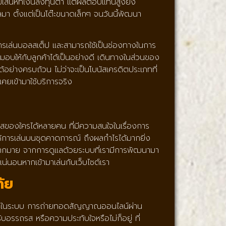
ีเสน่ห์ที่เงินลงทุนต่ำ แต่ผลตอบแทนสูงยิ่ง
อลมา ตั้งแต่เป็นโต๊ะขนาดเล็กๆ จนวันนี้พัฒนา
ก่การเล่นบอลสเต็ป และสามารถใช้เป็นช่องทางในการ
ละมอบให้กับลูกค้าได้เป็นอย่างดี เดินทางในส่วนของ
้อย่างครบถ้วน ไม่ว่าจะเป็นโบนัสเครดิตประเภทที่
เคยเข้ามาใช้บริการจริง
ของใครได้หลายคน ที่มีความสนใจในเรื่องการ
ำให้การเล่นบนชุดคาดการณ์ ถึงผลกำไรได้มากยิ่ง
กำไรมากมาย จากการดูแลด้วยระบบที่เรามีการพัฒนามา
น่นอนหากเข้ามาเล่นกับเว็บไซต์เรา
ภัย
จากนั้นในระบบ การถ่ายทอดสัญญาณออนไลน์ผ่าน
บอรรถรส หรือความประทับใจหรือไม่ก็อยู่ ที่