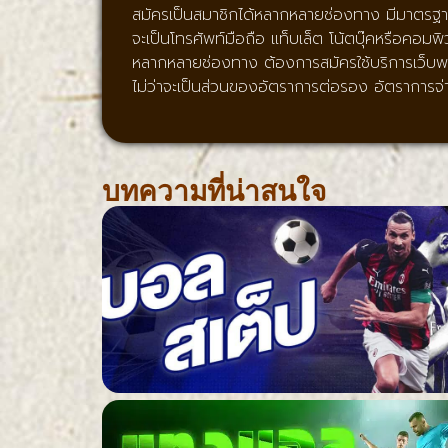
สมัครเป็นสมาชิกได้หลากหลายช่องทาง มีมาตรฐานกา
จะเป็นโทรศัพท์มือถือ แท็บเล็ต โน้ตบุ๊คหรือคอมพ
หลากหลายช่องทาง ต้องการสมัครใช้บริการเว็บพนั
ไม่ว่าจะเป็นส่วนของอัตราการต่อรอง อัตราการจ่าย
บทความที่น่าสนใจ