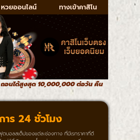
หวยออนไลน์
ทางเข้าคาสิโน
ิ ถอนได้สูงสุด 10,000,000 ต่อวัน คืน
ิการ 24 ชั่วโมง
ุตบอลสเต็ปของแต่ละช่องทาง ที่มีเรทราคาที่ดี