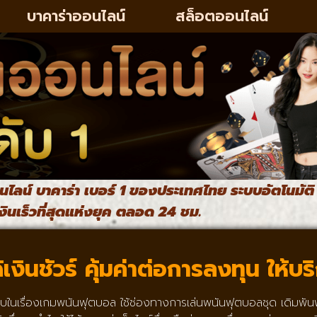
บาคาร่าออนไลน์
สล็อตออนไลน์
ออนไลน์ บาคาร่า เบอร์ 1 ของประเทศไทย ระบบอัตโนมัต
ินเร็วที่สุดแห่งยุค ตลอด 24 ชม.
งินชัวร์ คุ้มค่าต่อการลงทุน ให้บร
บในเรื่องเกมพนันฟุตบอล ใช้ช่องทางการเล่นพนันฟุตบอลชุด เดิมพันฟ