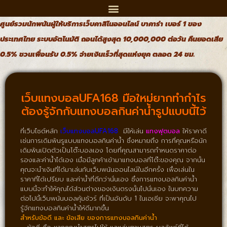
ศูนย์รวมนักพนันผู้ให้บริการเว็บคาสิโนออนไลน์ บาคาร่า เบอร์ 1 ของ
ประเทศไทย ระบบอัตโนมัติ ถอนได้สูงสุด 10,000,000 ต่อวัน คืนยอดเสีย
0.5% ชวนเพื่อนรับ 0.5% จ่ายเงินเร็วที่สุดแห่งยุค ตลอด 24 ชม.
เว็บแทงบอลUFA168 มือใหม่ยากทำกำไร
ต้องรู้จักกับแทงบอลกินค่าน้ำรูปแบบนี้ไว้
ที่เว็บไซต์หลัก
เว็บแทงบอลUFA168
มีให้เล่น
แทงฟุตบอล
ให้ราคาดี
เช่นการเดิมพันรูแบบแทงบอลกินค่าน้ำ ซึ่งหมายถึง การที่คุณหรือนัก
เดิมพันเปิดตัวเป็นโต๊ะบอลเอง โดยที่คุณสามารถกำหนดราคาต่อ
รองและค่าน้ำได้เอง เมื่อมีลูกค้าเข้ามาแทงบอลที่โต๊ะของคุณ จากนั้น
คุณจะนำเงินที่ได้มาเล่นกับเว็บพนันออนไลน์ในอีกครั้ง เพื่อเล่นใน
ราคาที่ได้เปรียบ และค่าน้ำที่ดีกว่านั่นเอง ซึ่งการแทงบอลกินค่าน้ำ
แบบนี้จะทำให้คุณได้ส่วนต่างของเงินตรงนั้นไปนั่นเอง ในบทความ
ต่อไปนี้เว็บพนันบอลคุ้มชัวร์ ที่เป็นอันดับ 1 ในเอเชีย จะพาคุณไป
รู้จักแทงบอลกินค่าน้ำให้ดีมากขึ้น
สำหรับข้อดี และ ข้อเสีย ของการแทงบอลกินค่าน้ำ