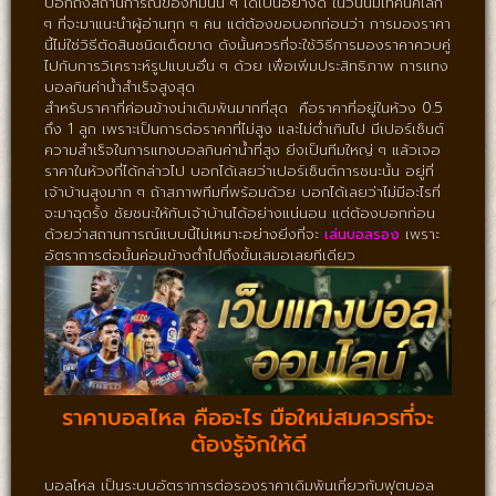
บอกถึงสถานการณ์ของทีมนั้น ๆ ได้เป็นอย่างดี ในวันนี้มีเทคนิคเล็ก
ๆ ที่จะมาแนะนำผู้อ่านทุก ๆ คน แต่ต้องขอบอกก่อนว่า การมองราคา
นี้ไม่ใช่วิธีตัดสินชนิดเด็ดขาด ดังนั้นควรที่จะใช้วิธีการมองราคาควบคู่
ไปกับการวิเคราะห์รูปแบบอื่น ๆ ด้วย เพื่อเพิ่มประสิทธิภาพ การแทง
บอลกินค่าน้ำสำเร็จสูงสุด
สำหรับราคาที่ค่อนข้างน่าเดิมพันมากที่สุด คือราคาที่อยู่ในห้วง 0.5
ถึง 1 ลูก เพราะเป็นการต่อราคาที่ไม่สูง และไม่ต่ำเกินไป มีเปอร์เซ็นต์
ความสำเร็จในการแทงบอลกินค่าน้ำที่สูง ยิ่งเป็นทีมใหญ่ ๆ แล้วเจอ
ราคาในห้วงที่ได้กล่าวไป บอกได้เลยว่าเปอร์เซ็นต์การชนะนั้น อยู่ที่
เจ้าบ้านสูงมาก ๆ ถ้าสภาพทีมที่พร้อมด้วย บอกได้เลยว่าไม่มีอะไรที่
จะมาฉุดรั้ง ชัยชนะให้กับเจ้าบ้านได้อย่างแน่นอน แต่ต้องบอกก่อน
ด้วยว่าสถานการณ์แบบนี้ไม่เหมาะอย่างยิ่งที่จะ
เล่นบอลรอง
เพราะ
อัตราการต่อนั้นค่อนข้างต่ำไปถึงขั้นเสมอเลยทีเดียว
ราคาบอลไหล คืออะไร มือใหม่สมควรที่จะ
ต้องรู้จักให้ดี
บอลไหล เป็นระบบอัตราการต่อรองราคาเดิมพันเกี่ยวกับฟุตบอล