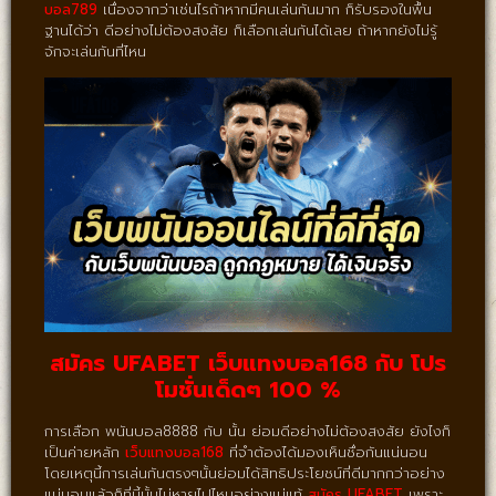
บอล789
เนื่องจากว่าเช่นไรถ้าหากมีคนเล่นกันมาก ก็รับรองในพื้น
ฐานได้ว่า ดีอย่างไม่ต้องสงสัย ก็เลือกเล่นกันได้เลย ถ้าหากยังไม่รู้
จักจะเล่นกันที่ไหน
สมัคร UFABET เว็บแทงบอล168 กับ โปร
โมชั่นเด็ดๆ 100 %
การเลือก พนันบอล8888 กับ นั้น ย่อมดีอย่างไม่ต้องสงสัย ยังไงก็
เป็นค่ายหลัก
เว็บแทงบอล168
ที่จำต้องได้มองเห็นชื่อกันแน่นอน
โดยเหตุนี้การเล่นกันตรงๆนั้นย่อมได้สิทธิประโยชน์ที่ดีมากกว่าอย่าง
แน่นอนแล้วก็ที่นี้นั้นไม่หายไปไหนอย่างแน่แท้
สมัคร UFABET
เพราะ