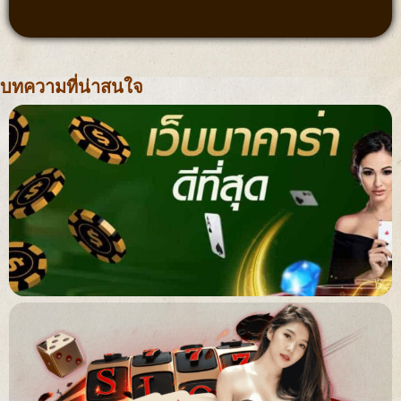
บทความที่น่าสนใจ