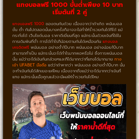
แทงบอลฟรี 1000 ขั้นต่ำเพียง 10 บาท
เริ่มต้นที่ 2 คู่
แทงบอลฟรี 1000
ของตนกันด้วย เนื่องจากว่าถ้าเกิด พนันบอล
ขั้น ต่ำ กันไปตลอดนั้นบางครั้งก็อาจจะไม่ทำให้ร่ำรวยกันได้ก็ได้ แม้
กระทั่งได้ เว็บไซต์บอล ราคาดีเยี่ยมที่สุด แม้กระนั้นด้วยเงินที่ใช้ใน
การเดิมพันที่ต่ำ การได้กำไรก็น้อยตามกันได้เหมือนกัน
แทงบอล
เครดิตฟรี
พนันบอล อย่างต่ำ10บาท พนันบอล อย่างน้อย10บาท
สามารถทำเป็น แม้กระนั้นจะได้กำไรมากพอหรือไม่ ซึ่งการพนันบอล
นั้น แม้ว่าจะได้เงินกันกล้วยๆและก็ได้มากกว่าที่แทงได้มากมาย
ทาง
เข้า UFABET มือถือ
แต่ว่าถ้าหากว่า พนันบอล อย่างต่ำ10บาท นั้น
จะทำเงินกันได้สักเยอะแค่ไหน เนื่องจากถึงแม้ว่าจะได้มากกว่าเงินที่
แทง แม้กระนั้นเมื่อคูณแล้วจะมีผลให้ร่ำรวยกันได้ไหม