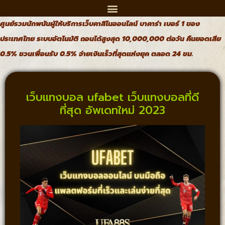
ศูนย์รวมนักพนันผู้ให้บริการเว็บคาสิโนออนไลน์ บาคาร่า เบอร์ 1 ของ
ประเทศไทย ระบบอัตโนมัติ ถอนได้สูงสุด 10,000,000 ต่อวัน คืนยอดเสีย
0.5% ชวนเพื่อนรับ 0.5% จ่ายเงินเร็วที่สุดแห่งยุค ตลอด 24 ชม.
เว็บแทงบอล ufabet เว็บแทงบอลที่ดี
ที่สุด อัพเดทใหม่ 2023