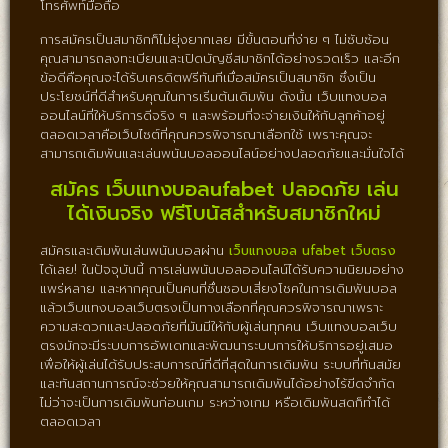
โทรศัพท์มือถือ
การสมัครเป็นสมาชิกก็ไม่ยุ่งยากเลย มีขั้นตอนที่ง่าย ๆ ไม่ซับซ้อน
คุณสามารถลงทะเบียนและเปิดบัญชีสมาชิกได้อย่างรวดเร็ว และอีก
ข้อดีคือคุณจะได้รับเครดิตฟรีทันทีเมื่อสมัครเป็นสมาชิก ซึ่งเป็น
ประโยชน์ที่ดีสำหรับคุณในการเริ่มต้นเดิมพัน ดังนั้น เว็บแทงบอล
ออนไลน์ที่ให้บริการดีจริง ๆ และพร้อมที่จะจ่ายเงินให้กับลูกค้าอยู่
ตลอดเวลาคือเว็บไซต์ที่คุณควรพิจารณาเลือกใช้ เพราะคุณจะ
สามารถเดิมพันและเล่นพนันบอลออนไลน์อย่างปลอดภัยและมั่นใจได้
สมัคร เว็บแทงบอลufabet ปลอดภัย เล่น
ได้เงินจริง ฟรีโบนัสสำหรับสมาชิกใหม่
สมัครและเดิมพันเล่นพนันบอลผ่าน
เว็บแทงบอล ufabet เว็บตรง
ได้เลย! ในปัจจุบันนี้ การเล่นพนันบอลออนไลน์ได้รับความนิยมอย่าง
แพร่หลาย และหากคุณเป็นคนที่ชื่นชอบเสี่ยงโชคในการเดิมพันบอล
แล้วเว็บแทงบอลเว็บตรงเป็นทางเลือกที่คุณควรพิจารณาเพราะ
ความสะดวกและปลอดภัยที่มันมีให้กับผู้เล่นทุกคน เว็บแทงบอลเว็บ
ตรงมักจะมีระบบการอัพเดทและพัฒนาระบบการให้บริการอยู่เสมอ
เพื่อให้ผู้เล่นได้รับประสบการณ์ที่ดีที่สุดในการเดิมพัน ระบบที่ทันสมัย
และทันสถานการณ์จะช่วยให้คุณสามารถเดิมพันได้อย่างไร้ขีดจำกัด
ไม่ว่าจะเป็นการเดิมพันก่อนเกม ระหว่างเกม หรือเดิมพันสดก็ทำได้
ตลอดเวลา