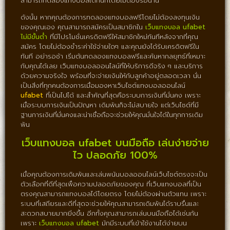
สามารถทดลองแทงบอลได้ทันทีโดยไม่ต้องรอนาน
ดังนั้น หากคุณต้องการทดลองแทงบอลฟรีโดยไม่ต้องลงทุนเงิน
ของคุณเอง คุณสามารถสมัครเป็นสมาชิกใน
เว็บแทงบอล ufabet
ไม่มีขั้นต่ำ
ที่มีโปรโมชั่นเครดิตฟรีให้สมาชิกใหม่ทันทีหลังจากที่คุณ
สมัคร โดยไม่ต้องชำระค่าใช้จ่ายใดๆ และคุณยังได้รับเครดิตฟรีใน
ทันที อย่ารอช้า เริ่มต้นทดลองแทงบอลฟรีและค้นหากลยุทธ์ที่เหมาะ
กับคุณได้เลย เว็บแทงบอลออนไลน์ที่ให้บริการดีจริง ๆ และบริการ
ด้วยความจริงใจ พร้อมที่จะจ่ายเงินให้กับลูกค้าอยู่ตลอดเวลา นั่น
เป็นสิ่งที่ทุกคนต้องการเมื่อมองหาเว็บไซต์แทงบอลออนไลน์
ufabet
ที่เป็นไปได้ และสำคัญที่สุดคือระบบการเงินที่มั่นคง เพราะ
เมื่อระบบการเงินเป็นปัญหา เดิมพันก็จะไม่สบายใจ แต่เว็บไซต์ที่มี
ฐานการเงินที่มั่นคงและน่าเชื่อถือจะช่วยให้คุณมั่นใจได้ในทุกการเดิม
พัน
เว็บแทงบอล ufabet บนมือถือ เล่นง่ายจ่าย
ไว ปลอดภัย 100%
เมื่อคุณต้องการเดิมพันและเล่นพนันบอลออนไลน์เว็บไซต์ตรงจะเป็น
ตัวเลือกที่ดีที่สุดเพื่อความปลอดภัยของคุณ ที่เว็บแทงบอลที่เป็น
ตรงคุณสามารถแทงบอลได้โดยตรง โดยไม่ต้องผ่านตัวแทน เพราะ
ระบบที่เสถียรและดีที่สุดจะช่วยให้คุณสามารถเดิมพันได้ราบรื่นและ
สะดวกสบายมากยิ่งขึ้น อีกทั้งคุณสามารถเล่นบนมือถือได้เช่นกัน
เพราะ
เว็บแทงบอล ufabet
มักมีระบบที่เข้าใช้งานได้ง่ายบน