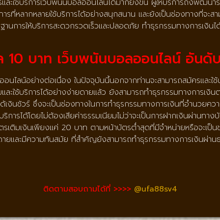
ครและใช้บริการเว็บพนันบอลออนไลน์ได้มากยิ่งขึ้น ผู้ให้บริการถึงพั
การที่หลากหลายใช้บริการได้อย่างสนุกสนาน และยังเป็นช่องทางที่จะสา
มาตรฐานการให้บริการสะดวกรวดเร็วและปลอดภัย ทำธุรกรรมทางการเงินได
10 บาท เว็บพนันบอลออนไลน์ อันดับ
ลออนไลน์อย่างต่อเนื่อง ในปัจจุบันนี้นอกจากท่านจะสามารถสมัครและใ
มัยและใช้บริการได้อย่างง่ายดายแล้ว ยังสามารถทำธุรกรรมทางการเงิน
ด้เงินชัวร์ ซึ่งจะเป็นช่องทางในการทำธุรกรรมทางการเงินที่อำนวย
การได้โดยไม่ต้องเสียค่าธรรมเนียมไม่ว่าจะเป็นการฝากเงินผ่านทางบัตรเต
ตรเติมเงินเพียงแค่ 20 บาท ตามหน้าบัตรต่ำสุดที่มีจำหน่ายหรือจะเป็
ยดายและมีความทันสมัย ที่สำคัญยังสามารถทำธุรกรรมทางการเงินผ่า
ติดตามสอบถามได้ที่ >>>>
@ufa88sv4