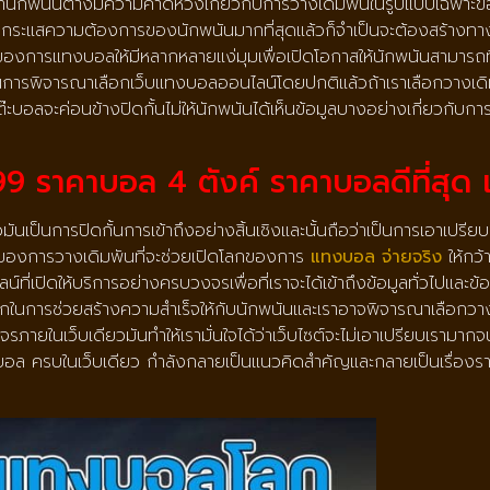
ินว่านักพนันต่างมีความคาดหวังเกี่ยวกับการวางเดิมพันในรูปแบบเฉพาะ
บกระแสความต้องการของนักพนันมากที่สุดแล้วก็จำเป็นจะต้องสร้างทา
ดของการแทงบอลให้มีหลากหลายแง่มุมเพื่อเปิดโอกาสให้นักพนันสามารถที
การพิจารณาเลือกเว็บแทงบอลออนไลน์โดยปกติแล้วถ้าเราเลือกวางเดิมพ
ะบอลจะค่อนข้างปิดกั้นไม่ให้นักพนันได้เห็นข้อมูลบางอย่างเกี่ยวกับการ
 ราคาบอล 4 ตังค์ ราคาบอลดีที่สุด เ
ันเป็นการปิดกั้นการเข้าถึงอย่างสิ้นเชิงและนั้นถือว่าเป็นการเอาเปรียบผู
งการวางเดิมพันที่จะช่วยเปิดโลกของการ
แทงบอล จ่ายจริง
ให้กว้
ดให้บริการอย่างครบวงจรเพื่อที่เราจะได้เข้าถึงข้อมูลทั่วไปและข้อมูล
นการช่วยสร้างความสำเร็จให้กับนักพนันและเราอาจพิจารณาเลือกวางเด
จรภายในเว็บเดียวมันทำให้เรามั่นใจได้ว่าเว็บไซต์จะไม่เอาเปรียบเรามา
งบอล ครบในเว็บเดียว กำลังกลายเป็นแนวคิดสำคัญและกลายเป็นเรื่องราว