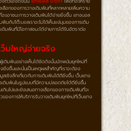
ของตัวเองดังนั้น
แทงบอล มาเก๊า
เพื่อที่จะให้ราย
งเลือกของการวางเดิมพันที่หลากหลายเพิ่มความ
่จะเอาชนะการวางเดิมพันได้ง่ายยิ่งขึ้น แทงบอล
ันกับโต๊ะบอลเราจะไม่ได้เห็นแง่มุมของการเดิม
เดิมพันที่มีโอกาสชนะได้ง่ายการได้รับอัตราต่อ
ว็บใหญ่จ่ายจริง
้เดิมพันอย่างเห็นได้ชัดดังนั้นนักพนันยุคใหม่ที่
างยิ่งขึ้นและนั่นเป็นเหตุผลสำคัญที่เราจะต้อง
เชิงลึกเกี่ยวกับการเดิมพันได้ดียิ่งขึ้น เว็บแทง
ิมพันในรูปแบบที่มีความปลอดภัยได้ดียิ่งขึ้น
กจนเกินไปและยังเสนอทางเลือกของการเดิมพันที่จะ
ของการให้บริการรับวางเดิมพันยุคใหม่ที่เว็บแทง