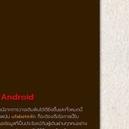
ะ Android
์จากการวางเดิมพันได้ดียิ่งขึ้นและทั้งหมดนี้
ักพนัน
ufabetหลัก
ก็จะต้องถือโอกาสนี้รีบ
้อมูลที่เป็นประโยชน์กับผู้เดินผ่านทุกคนอย่าง