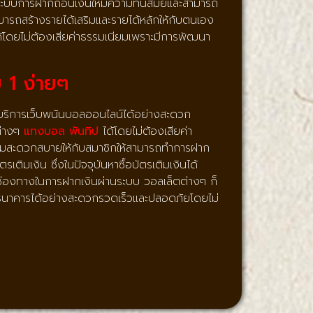
ฒนาระบบการฝากถอนเงินให้มีความทันสมัยและสามารถ
มารถสร้างรายได้เสริมและรายได้หลักให้กับตนเอง
้โดยไม่ต้องเสียค่าธรรมเนียมเพราะมีการพัฒนา
 1 ง่ายๆ
ช้บริการเว็บพนันบอลออนไลน์ได้อย่างสะดวก
ต่างๆ
แทงบอล พันทิป
ได้โดยไม่ต้องเสียค่า
ความสะดวกสบายให้กับสมาชิกให้สามารถทำการฝาก
ิมเงิน ซึ่งในปัจจุบันหาซื้อบัตรเติมเงินได้
นช่องทางในการฝากเงินผ่านระบบ วอลเล็ตต่างๆ ก็
นธนาคารได้อย่างสะดวกรวดเร็วและปลอดภัยโดยไม่