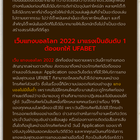
ก่อนนั้นมีขั้นตอนมากมาย กว่าจะได้เล่นกว่าจะได้เข้าไปร่วมสนุกพนัน
ต่างๆในสมัยก่อนก็ไม่ได้มีบริการดีเท่าปัจจุบันเท่าไหร่นัก หลายๆโต๊ะก็
ไม่ได้มีเรทราคาที่น่าดึงดูดใจให้เข้าไปร่วมเล่นผู้เล่นก็จำเป็นจะต้องเล่น
ไปตามยถากรรม ไม่ว่าโต๊ะพนันเหล่านั้นจะตั้งราคาไหนขึ้นมา และที่
สำคัญโต๊ะพนันในอดีตก็ไม่ได้มีมากมายให้เลือกนักจึงไม่จำเป็นจะต้อง
สร้างสรรค์สิ่งที่ดีที่สุด
เว็บแทงบอลโลก 2022 มาแรงเป็นอันดับ 1
ต้องยกให้ UFABET
เว็บ แทงบอลโลก 2022
อีกทั้งยังง่ายดายเพราะวันนี้การถ่ายทอด
สัญญาณผ่านดาวเทียม ส่งตรงมาถึงหน้าจอโทรศัพท์มือถือของ
ท่านเองได้เลยและ Application ของเว็บไซต์เราที่มีไว้ให้บริการแทง
พนันฟุตบอล UFABET ก็สามารถโหลดเก็บไว้ได้ง่ายๆบนหน้าจอ
โทรศัพท์ส่วนตัว ซึ่งในเรื่องนี้ก็มีความปลอดภัยค่อนข้างสูง
แทง
บอลไม่มีขั้นต่ำ
เพราะคงไม่มีใครคนไหนที่จะมาสนใจจะดูโทรศัพท์ของ
ท่านแต่ถึงแม้ว่าจะมีมาแอบดู ท่านก็สามารถจะปฏิเสธและไม่ยินยอมให้
ดูได้ วันนี้โทรศัพท์เป็นสิ่งหนึ่งที่ใครหลายๆคนเรียกว่าเกือบ 99%
ของทุกคนบนโลกนี้คงจะมีไว้ใช้ เพราะวันนี้โทรศัพท์ไม่ได้มีไว้โทรเข้า
โทรออกแต่เพียงอย่างเดียว ข่าวสารต่างๆในการทำงานหรือกิจวัตร
ประจำวันข่าวซุบซิบข่าวเพื่อนฝูง หรือช่องทางการติดต่อสื่อสารสิ่ง
อื่นใดก็อยู่ในหน้าจอโทรศัพท์เหล่านี้ วันนี้ Application ของเราก็
ปรับปรุงให้มันสอดคล้องกับวิถีชีวิต และหากคุณเป็นคนที่รักในการ
แทงพนันฟุตบอลการแทงบอลผ่านมือถือนี้ ก็จะเป็นสิ่งที่เรียกได้ว่า