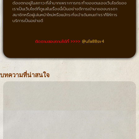
ต้องตกอยู่ในสภาวะที่ลำบากเพราะการกระทำของตนเองเว็บไซต์ของ
เราเป็นเว็บไซต์ที่ดูแลในเรื่องนี้เป็นอย่างดีการเข้ามาของบรรดา
สมาชิกหรือผู้เล่นหน้าใหม่หรือแม้กระทั่งเจ้าเดิมคนเก่าเราก็ให้การ
บริการเป็นอย่างดี
ติดตามสอบถามได้ที่ >>>>
@ufa88sv4
บทความที่น่าสนใจ