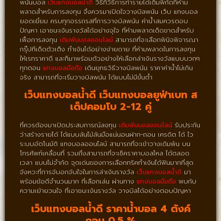
พนันบอล
เว็บแทงบอลน้ำดี
วิธีที่วิธีการทำรายได้เต็มพิกัดที่ห้าม
พลาดสำหรับการลงทุน จึงควรมาเปิดใจวางบิลพนัน เว็บ แทงบอล
ยอดเยี่ยม ครบทุกอรรถรสที่การวางบิลพนัน ค่าน้ำสมควรตอบ
ปัญหา เอาชนะเงินรางวัลได้อย่างจุใจ ที่ห้ามพลาดเด็ดขาดสำหรับ
เพื่อการลงทุน
เดิมพันบอลออนไลน์
สามารถที่จะเลือกพินิจพิจารณา
กรุ๊ปทีเด็ดตัวเต็ง ทำเงินได้อย่างง่ายดาย ที่ห้ามพลาดในการลงทุน
ให้เรทราคาดี และก็มาพร้อมตัวอย่างให้เลือกล่าเงินรางวัลแบบบวกๆ
ทุกตอน
แทงบอลมือถือ
เดินยุทธวิธีวางบิลพนัน ราคาค่าน้ำไม่เกิน
จริง สามารถที่จะเริ่มวางบิลพนัน ได้แบบไม่มีขั้นต่ำ
เว็บแทงบอลน้ำดี เว็บแทงบอลยูฟ่าเบท ส
เต็ปคอมโบ 2-12 คู่
ที่ควรต้องมาเปิดประสบการณ์ลงทุน
เดิมพันบอลออนไลน์
รับประกัน
ว่าสร้างรายได้ ได้แบบล้นไม้ล้นมือแน่นอนฝาก-ถอน เครดิต ได้ ไว
ระบบอัตโนมัติ แทงบอลออนไลน์ สามารถที่จะเข้าวางเดิมพัน บน
โทรศัพท์เคลื่อนที่ รวมถึงสามารถที่จะเช็คราคาบอลไหล ได้ตลอด
เวลา แบบไม่จำกัด จุดเด่นของการเลือกทริคทำเงินได้ฟินมากที่สุด
จังหวะที่การจับอกจับใจในการล่าเงินรางวัล
เว็บแทงบอลน้ำดี
มา
พร้อมข้อดีจำนวนมาก ที่เลือกเล่น ผ่านทาง
แทงบอลมือถือ
พบกับ
ความเย้ายวนใจ ที่เอาชนะเงินรางวัล วางบิลได้อย่างตอบปัญหา
เว็บแทงบอลน้ำดี ราคาน้ำบอล 4 ตังค์
คอม 0.5 %