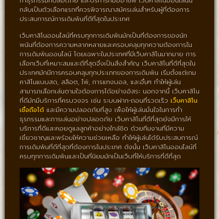
ทำธุรกรรมที่ปลอดภัย และบริการที่มืออาชีพ เว็บคาสิโนออนไลน์นี้
กลับเป็นตัวเลือกแรกที่ควรพิจารณาสมัครเล่นสำหรับผู้ที่ต้องการ
ประสบการณ์การเดิมพันที่ดีที่สุดในประเทศ
เว็บคาสิโนออนไลน์ที่ครบทุกการเดิมพันมักเป็นที่ต้องการของนัก
พนันที่ต้องการความหลากหลายและครอบคลุมทุกความต้องการใน
การเดิมพันออนไลน์ โดยเฉพาะในประเทศที่มีเว็บคาสิโนมากมาย การ
เลือกเว็บที่เหมาะสมและดีที่สุดจึงเป็นสิ่งสำคัญ เว็บคาสิโนที่ดีที่สุดใน
ประเทศมักมีการครอบคลุมทุกประเภทของการเดิมพัน เริ่มตั้งแต่เกม
คาสิโนแบบสด, สล็อต, ไพ่, การแทงบอล, และอื่นๆ ทำให้ผู้เล่น
สามารถเลือกเล่นตามใจต้องการได้อย่างอิสระ นอกจากนี้ เว็บคาสิโน
ที่ดีมักมีบริการที่ครบวงจร เช่น ระบบฝาก-ถอนที่รวดเร็ว
เว็บคาสิโน
เชื่อถือได้
และมีความปลอดภัยที่สูง เพื่อให้ผู้เล่นมั่นใจในการทำ
ธุรกรรมและการเล่นอย่างปลอดภัย เว็บคาสิโนที่ดีที่สุดยังมีการให้
บริการที่ดีและคอยดูแลลูกค้าอย่างใกล้ชิด ด้วยทีมงานที่มีความ
เชี่ยวชาญและพร้อมให้ความช่วยเหลือ ทำให้ผู้เล่นได้รับประสบการณ์
การเดิมพันที่ดีที่สุดที่ต้องการในประเทศ ดังนั้น เว็บคาสิโนออนไลน์ที่
ครบทุกการเดิมพันและเป็นที่นิยมมักเป็นเว็บที่ให้บริการที่ดีที่สุด