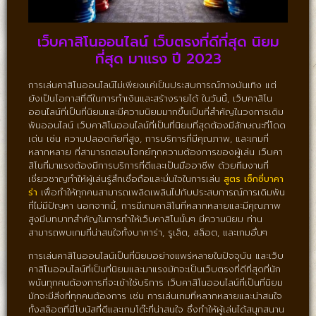
เว็บคาสิโนออนไลน์
เว็บตรงที่ดีที่สุด นิยม
ที่สุด มาแรง ปี 2023
การเล่นคาสิโนออนไลน์ไม่เพียงแค่เป็นประสบการณ์ทางบันเทิง แต่
ยังเป็นโอกาสที่ดีในการทำเงินและสร้างรายได้ ในวันนี้, เว็บคาสิโน
ออนไลน์ที่เป็นที่นิยมและมีความนิยมมากขึ้นเป็นที่สำคัญในวงการเดิม
พันออนไลน์ เว็บคาสิโนออนไลน์ที่เป็นที่นิยมที่สุดต้องมีลักษณะที่โดด
เด่น เช่น ความปลอดภัยที่สูง, การบริการที่มีคุณภาพ, และเกมที่
หลากหลาย ที่สามารถตอบโจทย์ทุกความต้องการของผู้เล่น เว็บคา
สิโนที่มาแรงต้องมีการบริการที่ดีและเป็นมืออาชีพ ด้วยทีมงานที่
เชี่ยวชาญทำให้ผู้เล่นรู้สึกเชื่อถือและมั่นใจในการเล่น
สูตร เซ็กซี่บาคา
ร่า
เพื่อทำให้ทุกคนสามารถเพลิดเพลินไปกับประสบการณ์การเดิมพัน
ที่ไม่มีปัญหา นอกจากนี้, การมีเกมคาสิโนที่หลากหลายและมีคุณภาพ
สูงมีบทบาทสำคัญในการทำให้เว็บคาสิโนนั้นๆ มีความนิยม ท่าน
สามารถพบเกมที่น่าสนใจทั้งบาคาร่า, รูเล็ต, สล็อต, และเกมอื่นๆ
การเล่นคาสิโนออนไลน์เป็นที่นิยมอย่างแพร่หลายในปัจจุบัน และเว็บ
คาสิโนออนไลน์ที่เป็นที่นิยมและมาแรงมักจะเป็นเว็บตรงที่ดีที่สุดที่นัก
พนันทุกคนต้องการที่จะเข้าใช้บริการ เว็บคาสิโนออนไลน์ที่เป็นที่นิยม
มักจะมีสิ่งที่ทุกคนต้องการ เช่น การเล่นเกมที่หลากหลายและน่าสนใจ
ทั้งสล็อตที่มีโบนัสที่ดีและเกมโต๊ะที่น่าสนใจ ซึ่งทำให้ผู้เล่นได้สนุกสนาน