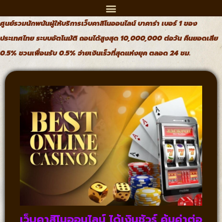
ศูนย์รวมนักพนันผู้ให้บริการเว็บคาสิโนออนไลน์ บาคาร่า เบอร์ 1 ของ
ประเทศไทย ระบบอัตโนมัติ ถอนได้สูงสุด 10,000,000 ต่อวัน คืนยอดเสีย
0.5% ชวนเพื่อนรับ 0.5% จ่ายเงินเร็วที่สุดแห่งยุค ตลอด 24 ชม.
เว็บคาสิโนออนไลน์
ได้เงินชัวร์ คุ้มค่าต่อ