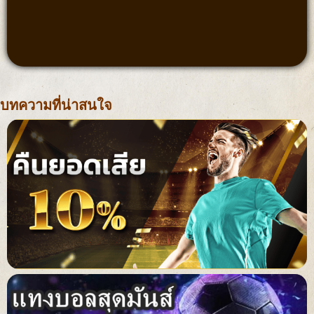
บทความที่น่าสนใจ