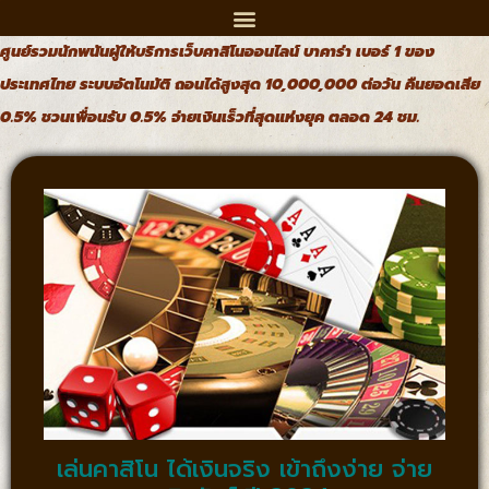
ศูนย์รวมนักพนันผู้ให้บริการเว็บคาสิโนออนไลน์ บาคาร่า เบอร์ 1 ของ
ประเทศไทย ระบบอัตโนมัติ ถอนได้สูงสุด 10,000,000 ต่อวัน คืนยอดเสีย
0.5% ชวนเพื่อนรับ 0.5% จ่ายเงินเร็วที่สุดแห่งยุค ตลอด 24 ชม.
เล่นคาสิโน ได้เงินจริง เข้าถึงง่าย จ่าย