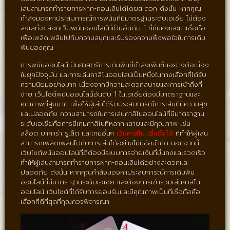
เล่นสามารถทำรายการฝาก-ถอนเงินได้โดยสะดวก ดังนั้น หากคุณ
กำลังมองหาประสบการณ์การพนันที่มีมาตรฐานระดับเอเชีย ไม่ต้อง
ลังเลที่จะเลือกเว็บพนันออนไลน์ที่เป็นอันดับ 1 ที่มั่นคงและน่าเชื่อถือ
เพื่อเพลิดเพลินไปกับความสนุกและรับรองความพึงพอใจในการเดิม
พันของคุณ
การพนันออนไลน์เป็นศาสตร์การเดิมพันที่กำลังเพิ่มขึ้นอย่างต่อเนื่อง
ในยุคปัจจุบัน และการเล่นคาสิโนออนไลน์เป็นหนึ่งในทางเลือกที่ได้รับ
ความนิยมอย่างมาก เนื่องจากมีความสะดวกสบายและการเข้าถึงที่
ง่าย เว็บไซต์พนันออนไลน์อันดับ 1 ในเอเชียต้องมีมาตราฐานและ
คุณภาพที่สูงมาก เพื่อให้ผู้เล่นได้รับประสบการณ์การเล่นที่มีความสุข
และปลอดภัย ความสามารถในการเล่นคาสิโนออนไลน์ที่มีมาตราฐาน
ระดับเอเชียคือการมีเกมคาสิโนที่หลากหลายและมีคุณภาพ เช่น
สล็อต บาคาร่า รูเล็ต และเกมอื่นๆ
เว็บคาสิโน เชื่อถือได้
ที่ทำให้ผู้เล่น
สามารถเพลิดเพลินไปกับการเล่นได้อย่างไม่มีข้อจำกัด นอกจากนี้
เว็บไซต์พนันออนไลน์ที่ดีต้องมีระบบการจ่ายเงินที่มั่นคงและรวดเร็ว
ทำให้ผู้เล่นสามารถทำรายการฝาก-ถอนเงินได้อย่างสะดวกและ
ปลอดภัย ดังนั้น หากคุณกำลังมองหาประสบการณ์การเดิมพัน
ออนไลน์ที่มีมาตราฐานระดับเอเชีย และต้องการเข้าร่วมเล่นคาสิโน
ออนไลน์ เว็บไซต์ที่ได้รับการยอมรับและมีคุณภาพเป็นที่เชื่อถือคือ
เลือกที่ดีที่สุดที่คุณควรพิจารณา