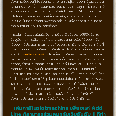
ต้องผ่านขั้นตอนที่ซับซ้อน และสามารถเข้าสู่โลกของคาสิโนออนไลน์
ได้ทันที นอกจากนี้, การไม่ผ่านเอเย่นต์มักมีบริการลูกค้าที่ดีที่สุด ทำให้
สมาชิกสามารถติดต่อและถามข้อสงสัยได้ตลอด 24 ชั่วโมง ด้วย
โปรโมชั่นที่น่าสนใจและโบนัสที่มีมูลค่าสูง, การเล่นคาสิโนไม่ผ่าน
เอเย่นต์เป็นทางเลือกที่น่าพิจารณาสำหรับผู้ที่ต้องการประสบการณ์
การเล่นที่ไม่ซับซ้อนและไร้ข้อจำกัด
การเล่นคาสิโนออนไลน์ได้รับความนิยมเพิ่มขึ้นอย่างมีชีวิตชีวาใน
ปัจจุบัน และการเลือกเล่นที่ไม่ผ่านเอเย่นต์กลายเป็นที่นิยมมากขึ้น
เนื่องจากมีประสบการณ์การเล่นที่โปร่งใสและมั่นคง เว็บไซต์คาสิโนที่
ไม่ผ่านเอเย่นต์มักเน้นให้สมาชิกใหม่ได้รับประสบการณ์ที่ไม่ซับซ้อนและ
รวดเร็ว
เทคนิค เล่นคาสิโน
โดยที่สมาชิกใหม่สามารถลงทะเบียนและ
เริ่มการเดิมพันได้ทันทีโดยไม่ต้องผ่านขั้นตอนยุ่งยาก สิทธิประโยชน์
ที่สำคัญสำหรับสมาชิกใหม่คือโบนัสทันทีที่มีมูลค่า 200 เปอร์เซนต์
ทำให้มีเงินเดิมพันเพิ่มขึ้นและเพิ่มโอกาสในการชนะ โบนัสทันทีเป็น
เปรียบเทียบกับยอดเงินฝากแรกของสมาชิกใหม่ การเล่นคาสิโนโดย
ไม่ผ่านเอเย่นต์ยังช่วยให้ผู้เล่นมีความมั่นใจในการทำรายการการเงิน
และรับรองความปลอดภัยของข้อมูลส่วนตัว ทำให้ผู้เล่นสามารถเล่น
อย่างสบายใจ ด้วยความสะดวกสบายและโปรโมชั่นที่ดี การเล่นคาสิ
โนออนไลน์ที่ไม่ผ่านเอเย่นต์เป็นทางเลือกที่น่าสนใจสำหรับผู้ที่
ต้องการประสบการณ์การเดิมพันที่ง่ายและมีประสิทธิภาพ!
เล่นคาสิโนslotmachine
เพียงแค่ Add
Line ก็สามารถร่วมสนุกกับเว็บอันดับ 1 ที่ทำ