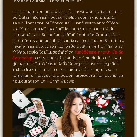
โอกาสถอนเงินได้แค่ 1 บาทก็เริ่มต้นได้แล้ว
การเล่นคาสิโนออนไลน์ไม่เพียงแค่เป็นการพักผ่อนและสนุกสนาน แต่
ยังเป็นโอกาสในการทำเงินจริง โดยไม่ต้องมีการผ่านเอเยนต์ใดๆ
และยังมีโอกาสถอนเงินได้จริงๆ แค่ 1 บาทก็เพียงพอที่จะทำให้คุณ
รวยได้ การเล่นคาสิโนออนไลน์ไม่ต้องมีความยากลำบาก ผู้เล่น
สามารถสมัครสมาชิกและเริ่มเล่นได้ทันที โดยไม่ต้องมีเอเยนต์เป็นก
ลาง ทำให้การเล่นเกมคาสิโนมีความสะดวกสบายและรวดเร็ว ที่สำคัญ
ที่สุดคือ การถอนเงินจริงๆ ไม่ว่าจะเป็นเงินเล็กๆ แค่ 1 บาทก็สามารถ
ทำให้คุณรวยได้ โดยไม่มีข้อจำกัดใดๆ
fun888asia ทางเข้า มือ ถือ
อัพเดทล่าสุด
ด้วยระบบการจ่ายเงินที่รวดเร็วและไม่มีความซับซ้อน
ผู้เล่นสามารถมั่นใจได้ว่ารางวัลที่ได้รับจะถูกจ่ายตรงตามกฎกติกา
และไม่มีปัญหาใดๆ เกี่ยวกับการถอนเงิน ดังนั้น หากคุณต้องการ
โอกาสในการทำเงินจริง โดยไม่ต้องผ่านเอเยนต์ใดๆ และยังสามารถ
ถอนเงินได้จริงๆ แค่ 1 บาทก็เพียงพอ