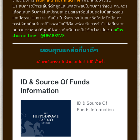
ตามต้องการ
เล่นคาสิโน slot machine
เพื่อที่คุณจะได้รับ
ประสบการณ์การเล่นที่ดีที่สุดและเพลิดเพลินไปกับการทำเงิน คุณควร
เลือกเล่นที่เว็บคาสิโนที่มีรายละเอียดและเงื่อนไขของโบนัสที่ชัดเจน
และมีความเป็นธรรม ดังนั้น ไม่ว่าคุณจะเป็นสมาชิกใหม่หรือมือเก่า
การใช้เทคนิคเล่นคาสิโนออนไลน์ที่ดีๆ พร้อมกับการรับโบนัสที่เหมาะ
สมสามารถช่วยให้คุณมีโอกาสทำเงินมากขึ้นได้อย่างแน่นอน
สมัคร
ผ่านทาง Line :
@UFA88SV8
ขอบคุณแหล่งที่มาดีๆ
สล็อตเว็บตรง ไม่ผ่านเอเย่นต์ ไม่มี ขั้นต่ำ