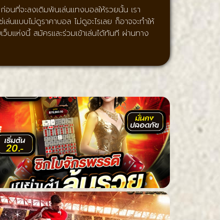
น ก่อนที่จะลงเดิมพันเล่นแทงบอลให้รวยนั้น เรา
ใช่เล่นแบบไม่ดูราคาบอล ไม่ดูอะไรเลย ก็อาจจะทำให้
แห่งนี้ สมัครและร่วมเข้าเล่นได้ทันที ผ่านทาง