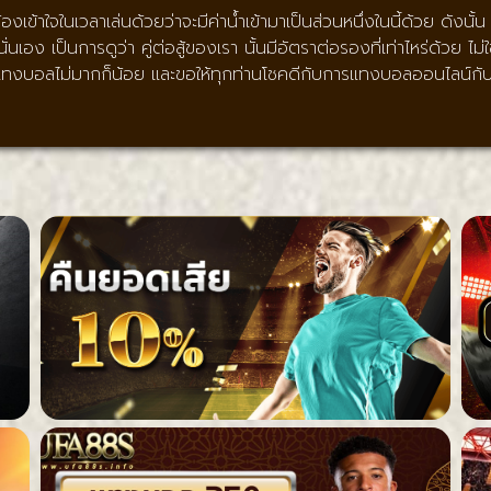
งเข้าใจในเวลาเล่นด้วยว่าจะมีค่าน้ำเข้ามาเป็นส่วนหนึ่งในนี้ด้วย ดังนั้
อง เป็นการดูว่า คู่ต่อสู้ของเรา นั้นมีอัตราต่อรองที่เท่าไหร่ด้วย ไม่
ทงบอลไม่มากก็น้อย และขอให้ทุกท่านโชคดีกับการแทงบอลออนไลน์กับเว็บ