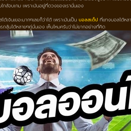
ล้จบเกม เพราะมันอยู่ที่ดวงของเรานั่นเอง
ได้เงินเยอะมากๆเลยก็ว่าได้ เพราะมันเป็น
บอลสเต็ป
ที่แทงบอลได้หลาย
ารถลุ้นได้หลายๆคู่นั่นเอง เห็นไหมครับว่าไม่ยากอย่างที่คิด