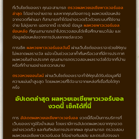
ที่เว็บไซต์ของเรา คุณจะสามารถ
ตรวจผลหวยเอเชียพาวเวอร์บอล
ล่าสุด
ได้อย่างง่ายดาย และหากคุณต้องการดู ผลหวยย้อนหลัง
จากงวดที่ผ่านมา ก็สามารถทำได้อย่างรวดเร็วด้วยระบบที่ใช้งาน
ง่าย ไม่ยุ่งยาก นอกจากนี้ เรายังมี ข้อมูล
ผลหวยพาวเวอร์บอล
ย้อนหลัง
ที่คุณสามารถเข้าไปตรวจสอบได้เพื่อศึกษาแนวโน้ม และ
ข้อมูลย้อนหลังจากการจับสลากแต่ละงวด
การเช็ค
ผลหวยพาวเวอร์บอลวันนี้
ผ่านเว็บไซต์ของเราจะช่วยให้คุณ
ไม่พลาดผลรางวัล แม้จะเป็นช่วงเวลาค่ำคืนหรือเวลาที่มีการประกาศ
ผลหวยในต่างประเทศ คุณสามารถตรวจสอบผลรางวัลได้จากที่บ้าน
หรือที่ทำงานอย่างสะดวกสบาย
ตรวจหวยออนไลน์
ผ่านเว็บไซต์ของเราจะทำให้คุณได้รับข้อมูลที่มี
ความแม่นยำสูงสุด โดยผลหวยที่ได้จะมาจากแหล่งที่เชื่อถือได้ทุก
ครั้ง
อัปเดตล่าสุด ผลหวยเอเชียพาวเวอร์บอล
งวดนี้ เช็คได้ที่นี่
การ
อัปเดตผลหวยเอเชียพาวเวอร์บอล
งวดนี้ถือเป็นการบริการที่
เว็บของเราภูมิใจนำเสนอ โดยเรามีการอัปเดตผลหวยจากทุกงวด
อย่างรวดเร็ว และทันทีหลังการประกาศผล คุณสามารถ ตรวจสอบ
ผลหวยเอเชียพาวเวอร์บอล ได้อย่างทันสมัย และตรงไปตรงมา