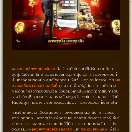
ผลหวยเอเชียพาวเวอร์บอล
ถือเป็นหนึ่งในหวยที่ได้รับความนิยม
สูงสุดในประเทศไทย ด้วยรางวัลที่มีมูลค่าสูง และการออกผลหวยที่
เป็นที่รอคอยของนักเสี่ยงโชคทุกคน ซึ่งเว็บของเรามีการอัปเดต
ผล
หวยเอเชียพาวเวอร์บอลวันนี้
ทุกงวด เพื่อให้ผู้เล่นสามารถติดตาม
ผลได้ทันทีหลังการจับรางวัล ซึ่งช่วยให้คุณไม่พลาดโอกาสในการชนะ
รางวัลใหญ่! ทุกผลการออกรางวัลจะถูกอัปเดตในระบบของเราทันที
โดยข้อมูลทุกอย่างได้รับการตรวจสอบจากแหล่งข้อมูลที่เชื่อถือได้
การเช็คผลหวยที่เว็บไซต์ของเราไม่เพียงแต่สะดวกสบาย แต่ยังมี
ความถูกต้อง และรวดเร็ว เพื่อตอบสนองความต้องการของผู้เล่นที่
ต้องการตรวจสอบผลหวยในทันทีที่มีการประกาศผลรางวัล เรายัง
จัดเตรียม
ผลหวยพาวเวอร์บอลล่าสุด
และ
ผลหวยย้อนหลัง
เพื่อให้