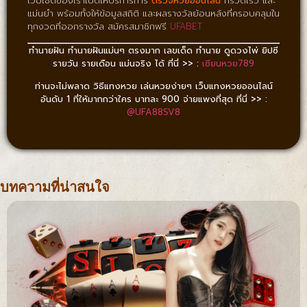
เว็บไซต์ของเราเปิดให้บริการการ
ตรวจหวยออนไลน์
ที่รวดเร็ว และ
แม่นยำ พร้อมทั้งให้ข้อมูลสถิติ และผลรางวัลย้อนหลังที่ครอบคลุมใน
ทุกงวดที่ออกรางวัล สมัครสมาชิกฟรี
UFABET
ทำนายฝัน ทํานายฝันแม่นๆ ตรงมาก เลขเด็ด ทำนาย ดูดวงไพ่ ยิปซี
รายวัน รายเดือน แม่นจริง ได้ ที่นี่ >> :
เซียนหวย789
ท่านจะไม่พลาด วิธีแทงหวย เล่นหวยง่ายๆ เว็บแทงหวยออนไลน์
อันดับ 1 ที่ให้มากกว่าใคร บาทละ 900 จ่ายแพงที่สุด ที่นี่ >> :
@UFA88SV8
บทความที่น่าสนใจ