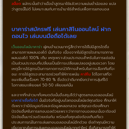
สล็อต
แม้กระนั้นถ้าว่าเมื่อนำสูตรมาใช้แล้วความแม่นยำน้อยลง แปล
ว่าสูตรนี้ไม่ดี ไม่เหมาะสมกับการนำมาใช้สำหรับเพื่อการแทงบอล
บาคาร่าสมัครฟรี เล่นคาสิโนออนไลน์ ฝาก
ถอนไว เล่นบนมือถือได้เลย
เว็บออนไลน์บาคาร่า
ผู้คนจำนวนมากรู้สึกว่าการใช้ไม่มีสูตรใดซึ่ง
สามารถทายผลบอลได้ นั่นก็จริง เนื่องจากไม่มีสูตรใดสามารถทาย
ผลบอลได้ 100% เต็ม เหตุเพราะส่วนประกอบสำหรับในการแข่งขัน
เป็นส่วนประกอบที่เปลี่ยนเป็นมีการเปลี่ยนแปลงอยู่เสมอเวลา โดย
เหตุนี้การใช้สูตรเป็นการคาดการณ์วิถีทางสำหรับในการเลือกทีมที่จะ
ชนะ การใช้สูตรจะสามารถช่วยทำให้การพนัน
คาสิโน
ได้โอกาสที่จะ
ชนะเพิ่มขึ้นเรื่อยๆ 70-80 % ซึ่งจัดว่าดีมากยิ่งกว่าการสุ่มที่ได้
โอกาสชนะเพียงแค่ 50-50 เพียงแค่นั้น
และจากที่กล่าวมาทั้งหมดดังนั้นจึงสรุปได้ว่าสูตรแทงบอลออนไลน์
บาคาร่าเชื่อถือได้
นั้นมีจริงที่อยู่บนโลกออนไลน์แต่คุณต้อง ศึกษาให้
ดีเพราะว่ามีข้อมูลจริงและข้อมูลหลอกลวง แต่คุณจะต้องศึกษา
ปัจจัยอื่นๆในการแทงบอลด้วยเพราะว่าการทางบอลชนะนั้นจะต้องมี
ปัจจัยอื่นมาร่วมด้วยเช่นกัน พร้อมทั้งคุณยังต้องเก็บเกี่ยว
ประสบการณ์ในการเล่นแทงบอลออนไลน์อีกด้วย ยิ่งถ้าคุณมีความ
เชี่ยวชาญในการเล่นแทงบอลออนไลน์มากเท่าไหร่ ซึ่งก็สามารถทำให้