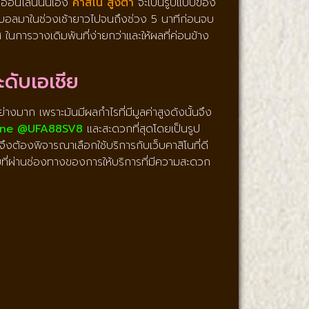
โนออนไลน์นั่นเอง
คาสิโน สูงต่ำ
จะเป็นรูปแบบของ
ราคาบอลมาในช่วงเช้ายาวไปจนถึงช่วง 5 นาทีก่อนจบ
ในการวางเดิมพันที่ง่ายกว่าและให้ผลที่ค่อนข้าง
ะดับเอเชีย
มาก เพราะมันมีผลกำไรที่มีมูลค่าสูงดังนั้นจึง
ine @UFA88SV8
และสะดวกที่สุดโดยเป็นรูป
งต้องพิจารณาเลือกใช้บริการกับเว็บคาสิโนที่ดี
ต็มที่ผ่านช่องทางของการให้บริการที่มีความสะดวก