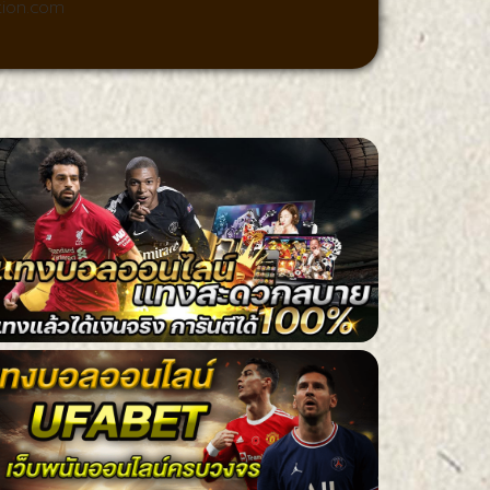
tion.com