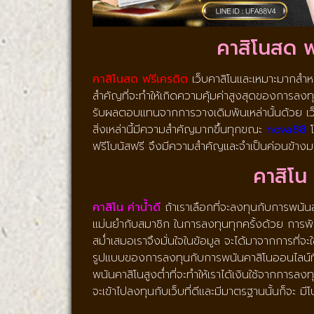
คาสิโนสด ฟร
คาสิโนสด ฟรีเครดิต
เว็บคาสิโนและเหมาะมากสำหร
สำคัญที่จะทำให้เกิดความคุ้มค่าสูงสุดของการลงทุ
รับผลตอบแทนจากการวางเดิมพันเหล่านั้นด้วย เว็บค
สิ่งเหล่านี้มีความสำคัญมากขึ้นทุกขณะ
nova88
โ
ฟรีโบนัสฟรี จึงมีความสำคัญและจำเป็นค่อนข้างมา
คาสิโน 
คาสิโน ค่าน้ำดี
ถ้าเราเลือกที่จะลงทุนกับการพนันออ
แม่นยำกับสมาชิก ในการลงทุนทุกครั้งด้วย การพัฒ
สม่ำเสมอเราจึงมั่นใจในข้อมูล จะได้มาจากการที่จ
รูปแบบของการลงทุนกับการพนันคาสิโนออนไลน์ที
พนันคาสิโนสูงต่ำที่จะทำให้เราได้เงินใช้จากการลงท
จะเข้าไปลงทุนกับเว็บที่ดีและมีมาตรฐานนั้นก็จะ มี