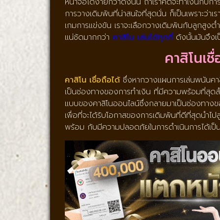
หน้าจอได้ง่ายกว่าดังนั้น ถ้าเราคิดจะทำเงินกับกา
การวางเดิมพันที่น่าสนใจที่สุดนั่น ก็เป็นเพราะ
เกมการแข่งขัน เราจะเลือกวางเดิมพันกับลูกสูงต่ำ
แน่ชัดมากกว่า
คาสิโน เล่นได้ทุกที่
ดังนั้นมันจึงเป
คาสิโนเชื
คาสิโน เชื่อถือได้
ซึ่งหากวางแผนการเล่นพนันคาสิ
เป็นช่องทางของการทำเงิน ที่มีความพร้อมที่สุด
แบบของคาสิโนออนไลน์ซึ่งกลายมาเป็นช่องทางของกา
เพื่อที่จะได้รับโอกาสของการเดิมพันที่ดีที่สุดนำไปสู
พร้อม กับมีความปลอดภัยในการดำเนินการได้เป็น