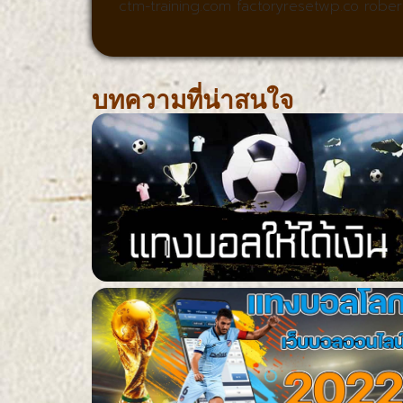
ctm-training.com
factoryresetwp.co
rober
บทความที่น่าสนใจ