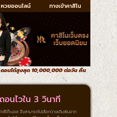
หวยออนไลน์
ทางเข้าคาสิโน
ิ ถอนได้สูงสุด 10,000,000 ต่อวัน คืน
กถอนไวใน 3 วินาที
ใกล้โต๊ะบอล จึงสามารถไปเลือกวางเดิมพันจาก