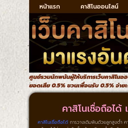
หน้าแรก
คาสิโนออนไลน์
ศูนย์รวมนักพนันผู้ให้บริการเว็บคาสิโน
ยอดเสีย 0.5% ชวนเพื่อนรับ 0.5% จ่ายเง
คาสิโนเชื่อถือได
คาสิโนเชื่อถือได้
การวางเดิมพันด้วยลูกสูงต่ำ คา