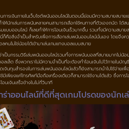
การเงินภายในเว็บไซต์พนันออนไลน์ในตอนนี้ย่อมมีความสบายสบายเยอะข
ให้นักเล่นการพนันหลายคนสามารถเลือกใช้หนทางที่ตัวเองถนัด ได้สบ
แบบออนไลน์ ก็เลยทำให้การโอนเงินเร็วมากขึ้น รวมทั้งมีความสบายสบายเ
นี่ก็คือสิ่งจำเป็นสำหรับเพื่อการเลือกเล่นพนันออนไลน์นั่นเอง โดยจึงค
อลคนไม่ใช่น้อยได้เข้ามาเล่นเกมแทงบอลแบบสบาย
่าเป็นกรรมวิธีเล่นพนันออนไลน์รวมทั้งการพนันบอลที่สบายมากไม่น้อยเล
ูวอลเล็ต ซึ่งพวกเราไม่มีความจำเป็นที่จะต้องทำโอนเงินไปไว้ภายในบั
่สุดเงินทุนสำรองในการเล่นพนันออนไลน์แล้วก็ยังสามารถนำไปใช้จ่ายเพื่อซ
ู้ใช้มีเพียงแค่โทรศัพท์มือถือเครื่องเดียวก็สามารถใช้งานได้แล้ว ซึ่งการ
นเงินเสร็จข้างในไม่กี่วินาที
ร่าออนไลน์ที่ดีที่สุดเกมโปรดของนักเ